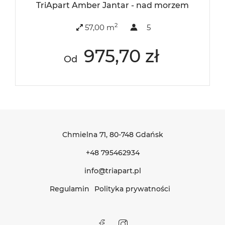
TriApart Amber Jantar - nad morzem
2
57,00 m
5
975,70 zł
Od
Chmielna 71
, 80-748 Gdańsk
+48 795462934
info@triapart.pl
Regulamin
Polityka prywatności