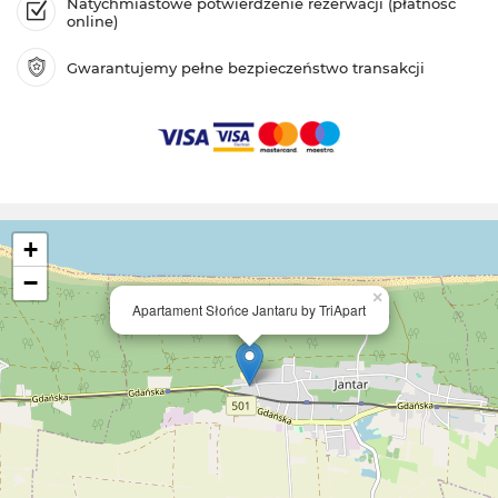
Natychmiastowe potwierdzenie rezerwacji (płatność
online)
Gwarantujemy pełne bezpieczeństwo transakcji
+
−
×
Apartament Słońce Jantaru by TriApart