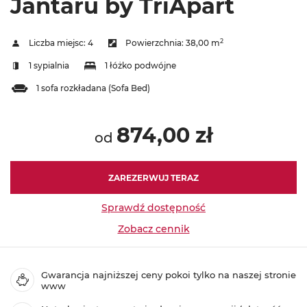
Jantaru by TriApart
2
Liczba miejsc:
4
Powierzchnia:
38,00 m
1 sypialnia
1 łóżko podwójne
1 sofa rozkładana (Sofa Bed)
874,00 zł
od
ZAREZERWUJ TERAZ
Sprawdź dostępność
Zobacz cennik
Gwarancja najniższej ceny pokoi tylko na naszej stronie
www