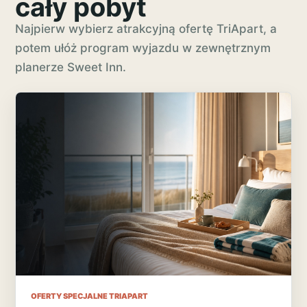
cały pobyt
Najpierw wybierz atrakcyjną ofertę TriApart, a
potem ułóż program wyjazdu w zewnętrznym
planerze Sweet Inn.
OFERTY SPECJALNE TRIAPART