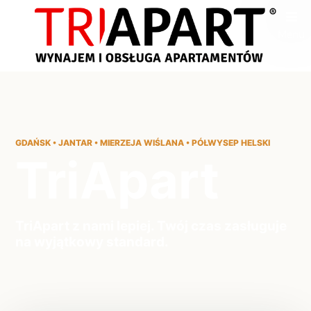
Menu
GDAŃSK • JANTAR • MIERZEJA WIŚLANA • PÓŁWYSEP HELSKI
TriApart
TriApart z nami lepiej. Twój czas zasługuje
na wyjątkowy standard.