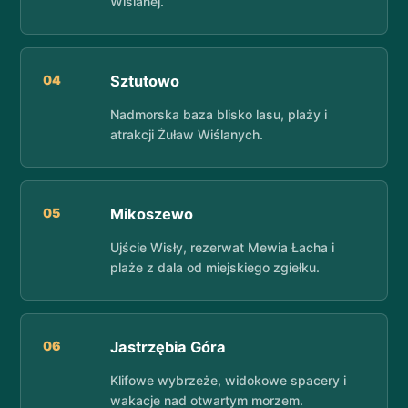
Wiślanej.
04
Sztutowo
Nadmorska baza blisko lasu, plaży i
atrakcji Żuław Wiślanych.
05
Mikoszewo
Ujście Wisły, rezerwat Mewia Łacha i
plaże z dala od miejskiego zgiełku.
06
Jastrzębia Góra
Klifowe wybrzeże, widokowe spacery i
wakacje nad otwartym morzem.