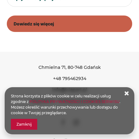
Dowiedz się więcej
Chmielna 71
, 80-748 Gdańsk
+48 795462934
info@triapart.pl
Strona korzysta z plików cookie w celu realizacji usług
Regulamin
Polityka prywatności
zgodnie z
POLITYKA PRYWATNOŚCI I COOKIES SERWISU
.
Możesz określić warunki przechowywania lub dostępu do
cookie w Twojej przeglądarce.
Zamknij