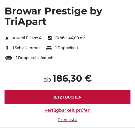
Browar Prestige by
TriApart
2
Anzahl Plätze:
4
Größe:
44,00 m
1 Schlafzimmer
1 Doppelbett
1 Doppelschlafcouch
186,30 €
ab
JETZT BUCHEN
Verfügbarkeit prüfen
Preisliste