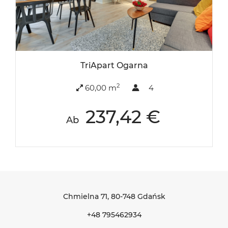
TriApart Ogarna
2
60,00 m
4
237,42 €
Ab
Chmielna 71
, 80-748 Gdańsk
+48 795462934