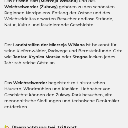
Das
Frische Haff (Mierzeja Wiślana)
und das
Weichselwerder (Żuławy)
gehören zu den schönsten
Regionen Nordpolens. Entlang der Ostsee und des
Weichseldeltas erwarten Besucher endlose Strände,
Natur, Kultur und faszinierende Geschichte.
Der
Landstreifen der Mierzeja Wiślana
ist bekannt für
seine Kiefernwälder, Radwege und Bernsteinfunde. Orte
wie
Jantar
,
Krynica Morska
oder
Stegna
locken jedes
Jahr zahlreiche Gäste an.
Das
Weichselwerder
begeistert mit historischen
Häusern, Windmühlen und Kanälen. Liebhaber von
Geschichte können den Żuławy-Park besuchen, alte
mennonitische Siedlungen und technische Denkmäler
entdecken.
🏡 Übernachtung bei TriApart