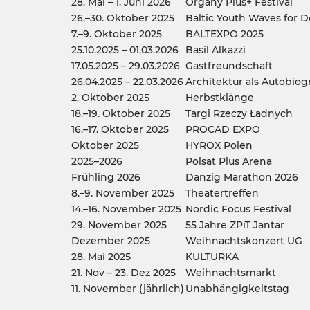
28. Mai – 1. Juni 2026
Organy Plus+ Festival
26.–30. Oktober 2025
Baltic Youth Waves for 
7.–9. Oktober 2025
BALTEXPO 2025
25.10.2025 – 01.03.2026
Basil Alkazzi
17.05.2025 – 29.03.2026
Gastfreundschaft
26.04.2025 – 22.03.2026
Architektur als Autobiog
2. Oktober 2025
Herbstklänge
18.–19. Oktober 2025
Targi Rzeczy Ładnych
16.–17. Oktober 2025
PROCAD EXPO
Oktober 2025
HYROX Polen
2025–2026
Polsat Plus Arena
Frühling 2026
Danzig Marathon 2026
8.–9. November 2025
Theatertreffen
14.–16. November 2025
Nordic Focus Festival
29. November 2025
55 Jahre ZPiT Jantar
Dezember 2025
Weihnachtskonzert UG
28. Mai 2025
KULTURKA
21. Nov – 23. Dez 2025
Weihnachtsmarkt
11. November (jährlich)
Unabhängigkeitstag