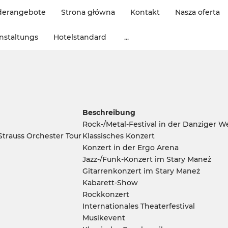
derangebote
Strona główna
Kontakt
Nasza oferta
nstaltungs
Hotelstandard
...
Beschreibung
Rock-/Metal-Festival in der Danziger We
trauss Orchester Tour
Klassisches Konzert
Konzert in der Ergo Arena
Jazz-/Funk-Konzert im Stary Maneż
Gitarrenkonzert im Stary Maneż
Kabarett-Show
Rockkonzert
Internationales Theaterfestival
Musikevent