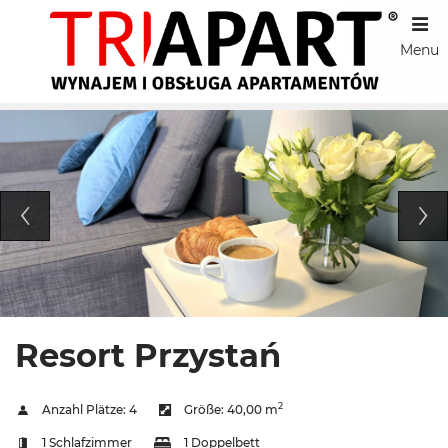
Menu
Resort Przystań
2
Anzahl Plätze:
4
Größe:
40,00 m
1 Schlafzimmer
1 Doppelbett