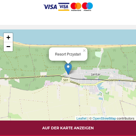
+
−
×
Resort Przystań
Leaflet
| ©
OpenStreetMap
contributors
AUF DER KARTE ANZEIGEN