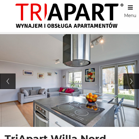
Menu
TriApart Willa Nord