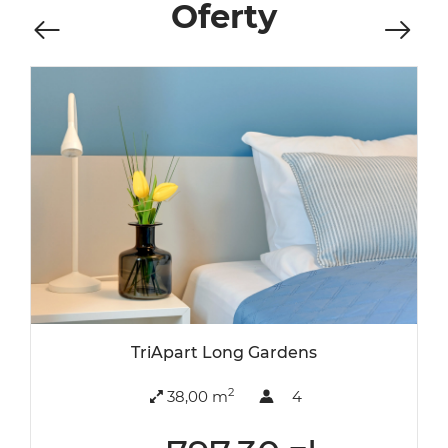
Oferty
TriApart Long Gardens
2
38,00 m
4