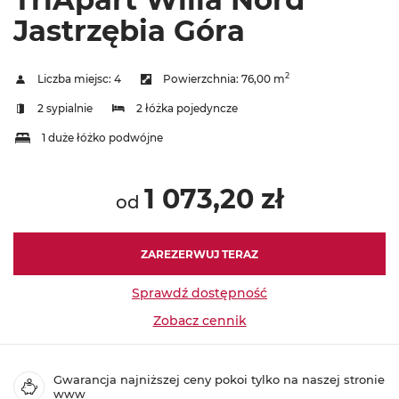
Jastrzębia Góra
2
Liczba miejsc:
4
Powierzchnia:
76,00 m
2 sypialnie
2 łóżka pojedyncze
1 duże łóżko podwójne
1 073,20 zł
od
ZAREZERWUJ TERAZ
Sprawdź dostępność
Zobacz cennik
Gwarancja najniższej ceny pokoi tylko na naszej stronie
www