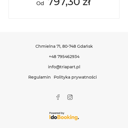
797,30 zł
Od
Chmielna 71
, 80-748 Gdańsk
+48 795462934
info@triapart.pl
Regulamin
Polityka prywatności