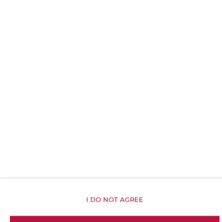
Szampon
Mydło
Papier toaletowy
Garaż
Siłownia
Obiekt przyjazny dla dzieci
Bezpłatne Wi-Fi
I DO NOT AGREE
WŁAŚCIWOŚCI POKOJU