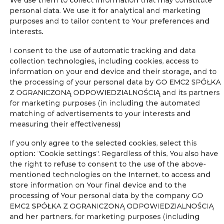
We use them to collect information that may constitute
personal data. We use it for analytical and marketing
Telewizja kablowa
purposes and to tailor content to Your preferences and
interests.
Suszarka do włosów
I consent to the use of automatic tracking and data
collection technologies, including cookies, access to
Żelazko
information on your end device and their storage, and to
the processing of your personal data by GO EMC2 SPÓŁKA
Z OGRANICZONĄ ODPOWIEDZIALNOŚCIĄ and its partners
Wieszak na ubrania
for marketing purposes (in including the automated
matching of advertisements to your interests and
Rozkładana sofa
measuring their effectiveness)
If you only agree to the selected cookies, select this
Szafa / garderoba
option: "Cookie settings". Regardless of this, You also have
the right to refuse to consent to the use of the above-
Długie łóżka (> 2 metry)
mentioned technologies on the Internet, to access and
store information on Your final device and to the
processing of Your personal data by the company GO
Sofa
EMC2 SPÓŁKA Z OGRANICZONĄ ODPOWIEDZIALNOŚCIĄ
and her partners, for marketing purposes (including
Pralka