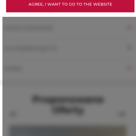
AGREE, I WANT TO GO TO THE WEBSITE
ZASADY I OPŁATY
OPCJE DODATKOWE
DLA REZERWUJĄCYCH
CENNIK
Proponowane
Oferty