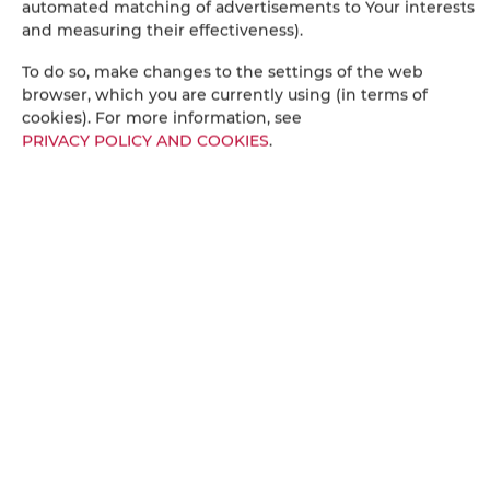
automated matching of advertisements to Your interests
and measuring their effectiveness).
Telewizor z płaskim ekranem
To do so, make changes to the settings of the web
browser, which you are currently using (in terms of
Telewizor
cookies). For more information, see
PRIVACY POLICY AND COOKIES
.
Część jadalna
Stół
Kieliszki do wina
Piekarnik
Płyta kuchenna
Zmywarka