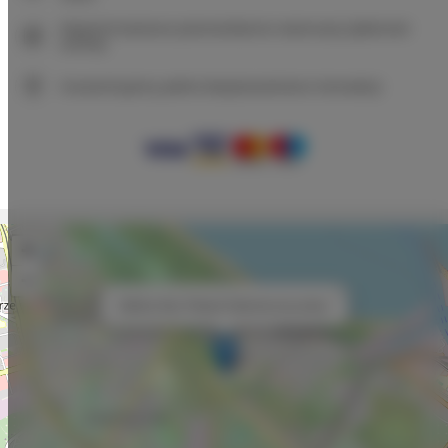
Natychmiastowe potwierdzenie rezerwacji (płatność
online)
Gwarantujemy pełne bezpieczeństwo transakcji
+
−
×
Baltica Sky TriApart Gdansk przy plaży