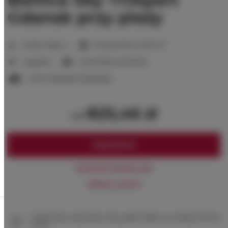
Gdansk przy plaży
2
Liczba miejsc:
4
Powierzchnia:
42,00 m
1 sypialnia
1 duże łóżko podwójne
1 sofa rozkładana (Sofa Bed)
825,46 zł
od
ZAREZERWUJ
Sprawdź dostępność
Zobacz cennik
Gwarancja najniższej ceny pokoi tylko na naszej stronie
www