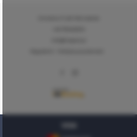
Chmielna 71
, 80-748 Gdańsk
+48 795462934
info@triapart.pl
Regulamin
Polityka prywatności