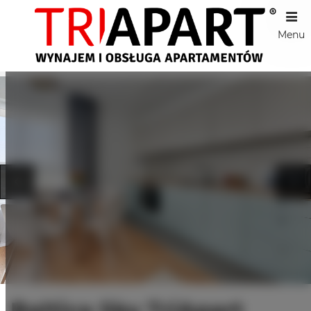
Menu
Baltica Sky TriApart