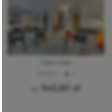
TriApart Cooliq.
2
60,00 m
4
945,80 zł
Od