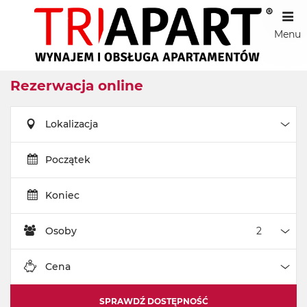
Menu
Rezerwacja online
Lokalizacja
Loka
Początek
Koniec
Osoby
Oso
Cena
Cen
SPRAWDŹ DOSTĘPNOŚĆ