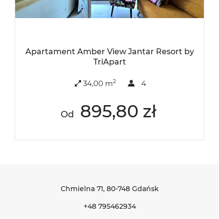
Apartament Amber View Jantar Resort by
TriApart
2
34,00 m
4
895,80 zł
Od
Chmielna 71
, 80-748 Gdańsk
+48 795462934