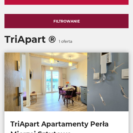
FILTROWANIE
TriApart ®
1
oferta
TriApart Apartamenty Perła