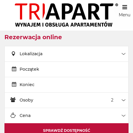
Menu
Rezerwacja online
Lokalizacja
Loka
Początek
Koniec
Osoby
Oso
Cena
Cen
SPRAWDŹ DOSTĘPNOŚĆ