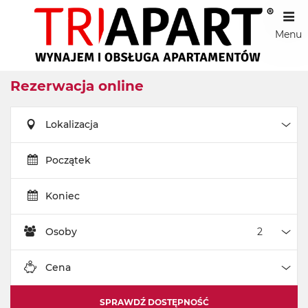
Menu
Rezerwacja online
Lokalizacja
Loka
Początek
Koniec
Osoby
Oso
Cena
Cen
SPRAWDŹ DOSTĘPNOŚĆ