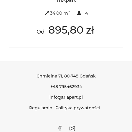
TriApart
2
34,00 m
4
895,80 zł
Od
Chmielna 71
, 80-748 Gdańsk
+48 795462934
info@triapart.pl
Regulamin
Polityka prywatności