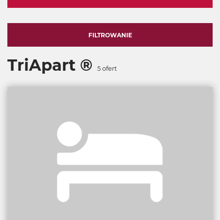
FILTROWANIE
TriApart ®
5
ofert