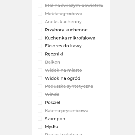
Stół na świeżym powietrzu
Meble ogrodowe
Aneks kuchenny
Przybory kuchenne
Kuchenka mikrofalowa
Ekspres do kawy
Ręczniki
Balkon
Widok na miasto
Widok na ogród
Poduszka syntetyczna
Winda
Pościel
Kabina prysznicowa
Szampon
Mydło
Papier toaletowy