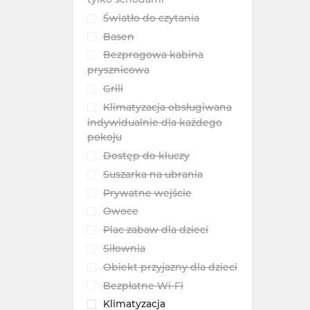
Światło do czytania
Basen
Bezprogowa kabina
prysznicowa
Grill
Klimatyzacja obsługiwana
indywidualnie dla każdego
pokoju
Dostęp do kluczy
Suszarka na ubrania
Prywatne wejście
Owoce
Plac zabaw dla dzieci
Siłownia
Obiekt przyjazny dla dzieci
Bezpłatne Wi-Fi
Klimatyzacja