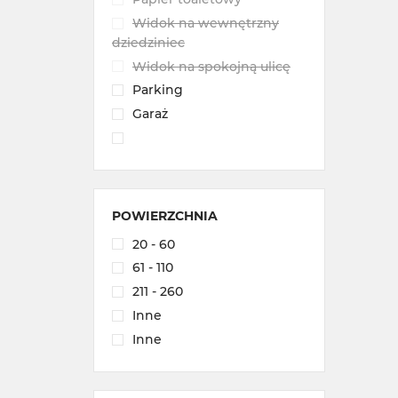
Widok na wewnętrzny
dziedziniec
Widok na spokojną ulicę
Parking
Garaż
POWIERZCHNIA
20 - 60
61 - 110
211 - 260
Inne
Inne