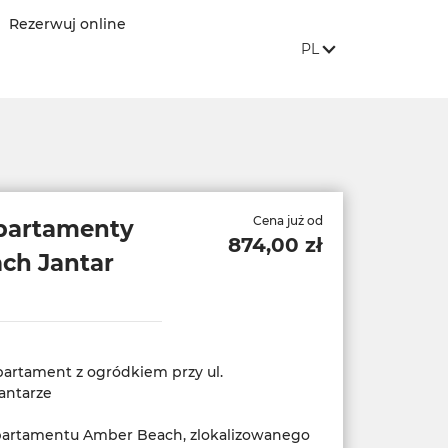
Rezerwuj online
JĘZYK STRONY:
, POKAŻ DOSTĘPNE 
PL
Cena już od
Apartamenty
874,00 zł
ch Jantar
artament z ogródkiem przy ul.
antarze
partamentu Amber Beach, zlokalizowanego