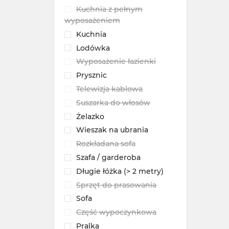
Kuchnia z pełnym
wyposażeniem
Kuchnia
Lodówka
Wyposażenie łazienki
Prysznic
Telewizja kablowa
Suszarka do włosów
Żelazko
Wieszak na ubrania
Rozkładana sofa
Szafa / garderoba
Długie łóżka (> 2 metry)
Sprzęt do prasowania
Sofa
Część wypoczynkowa
Pralka