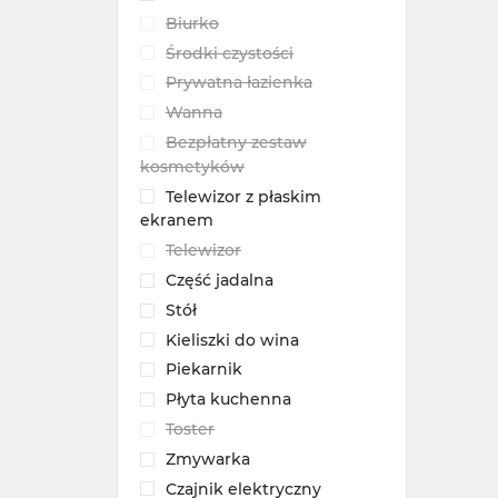
Biurko
Środki czystości
Prywatna łazienka
Wanna
Bezpłatny zestaw
kosmetyków
Telewizor z płaskim
ekranem
Telewizor
Część jadalna
Stół
Kieliszki do wina
Piekarnik
Płyta kuchenna
Toster
Zmywarka
Czajnik elektryczny