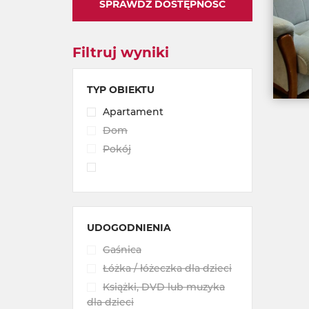
SPRAWDŹ DOSTĘPNOŚĆ
Filtruj wyniki
TYP OBIEKTU
Apartament
Dom
Pokój
UDOGODNIENIA
Gaśnica
Łóżka / łóżeczka dla dzieci
Książki, DVD lub muzyka
dla dzieci