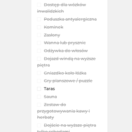
Dostęp dla wózków
inwalidzkich
Poduszka antyalergiczna
Kominek
Zasłony
Wanna lub prysznic
Odżywka do włosów
Dojazd windą na wyższe
piętra
Gniazdko koło łóżka
Gry planszowe / puzzle
Taras
Sauna
Zestaw do
przygotowywania kawy i
herbaty
Dojście na wyższe piętra
tylko schodami