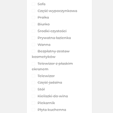
Sofa
Część wypoczynkowa
Pralka
Biurko
Środki czystości
Prywatna łazienka
Wanna
Bezpłatny zestaw
kosmetyków
Telewizor z płaskim
ekranem
Telewizor
Część jadalna
Stół
Kieliszki do wina
Piekarnik
Płyta kuchenna