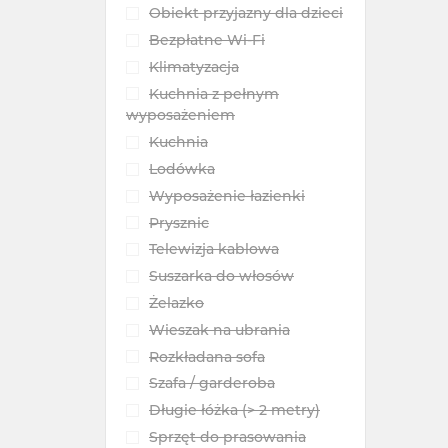
Obiekt przyjazny dla dzieci
Bezpłatne Wi-Fi
Klimatyzacja
Kuchnia z pełnym
wyposażeniem
Kuchnia
Lodówka
Wyposażenie łazienki
Prysznic
Telewizja kablowa
Suszarka do włosów
Żelazko
Wieszak na ubrania
Rozkładana sofa
Szafa / garderoba
Długie łóżka (> 2 metry)
Sprzęt do prasowania