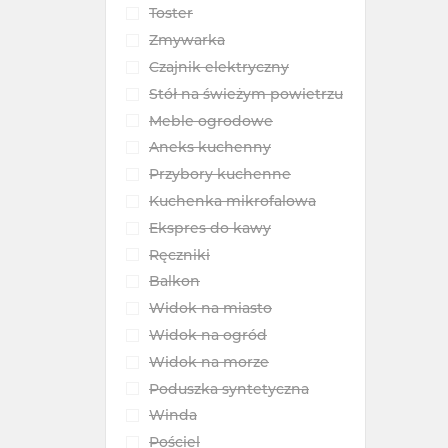
Toster
Zmywarka
Czajnik elektryczny
Stół na świeżym powietrzu
Meble ogrodowe
Aneks kuchenny
Przybory kuchenne
Kuchenka mikrofalowa
Ekspres do kawy
Ręczniki
Balkon
Widok na miasto
Widok na ogród
Widok na morze
Poduszka syntetyczna
Winda
Pościel