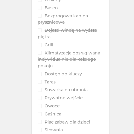
Basen
Bezprogowa kabina
prysznicowa
Dojazd windą na wyższe
piętra
Grill
Klimatyzacja obsługiwana
indywidualnie dla każdego
pokoju
Dostęp do kluczy
Taras
Suszarka na ubrania
Prywatne wejście
Owoce
Gaśnica
Plac zabaw dla dzieci
Siłownia