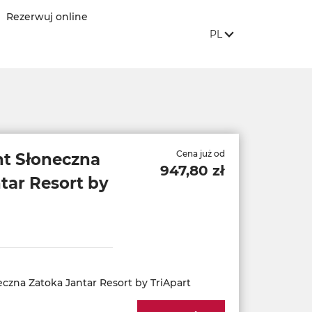
Rezerwuj online
JĘZYK STRONY:
, POKAŻ DOSTĘPNE 
PL
Cena już od
t Słoneczna
947,80 zł
tar Resort by
czna Zatoka Jantar Resort by TriApart