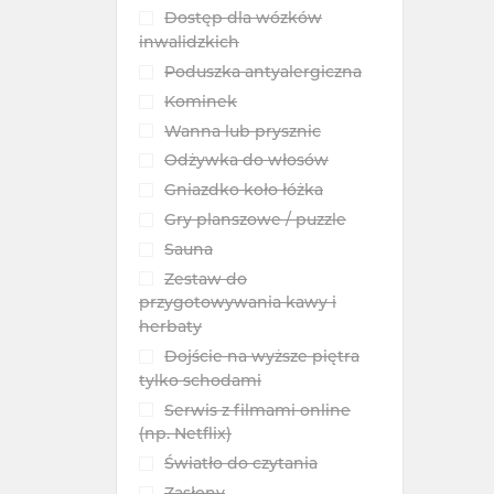
Dostęp dla wózków
inwalidzkich
Poduszka antyalergiczna
Kominek
Wanna lub prysznic
Odżywka do włosów
Gniazdko koło łóżka
Gry planszowe / puzzle
Sauna
Zestaw do
przygotowywania kawy i
herbaty
Dojście na wyższe piętra
tylko schodami
Serwis z filmami online
(np. Netflix)
Światło do czytania
Zasłony