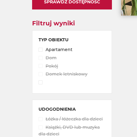
SPRAWDŹ DOSTĘPNOŚĆ
Filtruj wyniki
TYP OBIEKTU
Apartament
Dom
Pokój
Domek letniskowy
UDOGODNIENIA
Łóżka / łóżeczka dla dzieci
Książki, DVD lub muzyka
dla dzieci