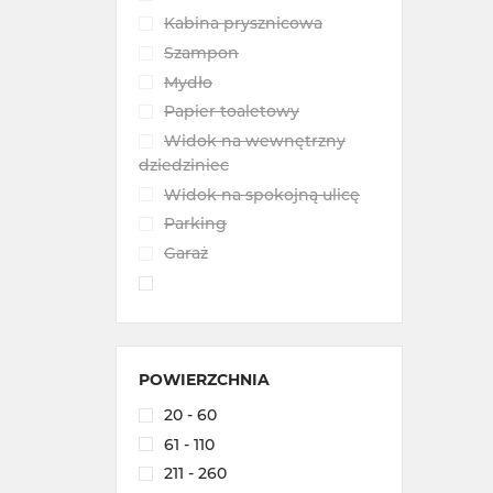
Kabina prysznicowa
Szampon
Mydło
Papier toaletowy
Widok na wewnętrzny
dziedziniec
Widok na spokojną ulicę
Parking
Garaż
POWIERZCHNIA
20 - 60
61 - 110
211 - 260