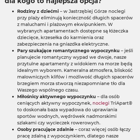
dla kogo to najlepsza opcja?
Rodziny z dziećmi
– w Jastrzębiej Górze noclegi
przy plaży eliminują konieczność długich spacerów
z maluchami i plażowym ekwipunkiem. W
wybranych apartamentach dostępne są łóżeczka
dziecięce, krzesełka do karmienia oraz
zabezpieczenia na gniazdka elektryczne.
Pary szukające romantycznego wypoczynku
– jeśli
planujecie romantyczny wypad we dwoje, nasze
przytulne apartamenty z widokiem na morze będą
idealnym wyborem. Kameralna atmosfera, bliskość
malowniczych klifów i możliwość długich spacerów
brzegiem morza stworzą niezapomniane tło dla
Waszego wspólnego czasu.
Miłośnicy aktywnego wypoczynku
– dla osób
ceniących aktywny wypoczynek,
noclegi
TriApart®
to doskonała baza wypadowa do uprawiania
sportów wodnych, wędrówek nadmorskimi
szlakami czy wycieczek rowerowych.
Osoby pracujące zdalnie
– coraz więcej osób łączy
pracę zdalną z wypoczynkiem, dlatego nasze