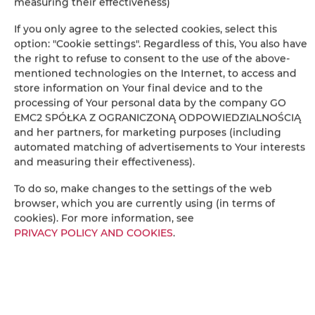
measuring their effectiveness)
If you only agree to the selected cookies, select this
Удлиненные кровати (более 2 метров)
option: "Cookie settings". Regardless of this, You also have
the right to refuse to consent to the use of the above-
Диван
mentioned technologies on the Internet, to access and
store information on Your final device and to the
Телевизор
processing of Your personal data by the company GO
EMC2 SPÓŁKA Z OGRANICZONĄ ODPOWIEDZIALNOŚCIĄ
and her partners, for marketing purposes (including
Обеденный стол
automated matching of advertisements to Your interests
and measuring their effectiveness).
Бокалы для вина
To do so, make changes to the settings of the web
browser, which you are currently using (in terms of
Плита
cookies). For more information, see
PRIVACY POLICY AND COOKIES
.
Посудомоечная машина
Электрический чайник