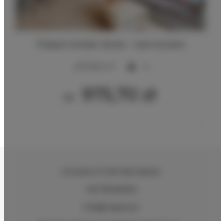
TriApart Amber Jantar - nad morzem
2
57,00 m
5
975,70 zł
От
Chmielna 71
, 80-748 Gdańsk
+48 795462934
info@triapart.pl