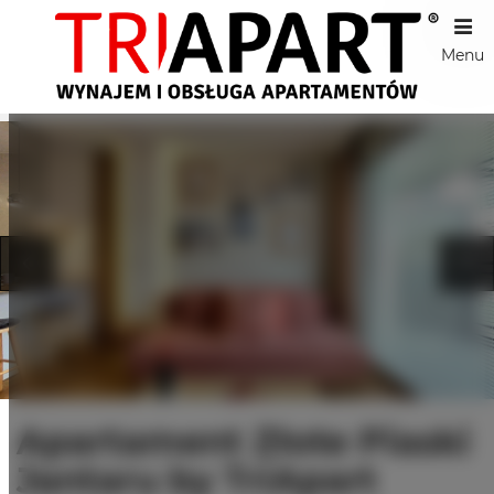
Menu
Apartament Złote Piaski
Jantaru by TriApart