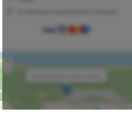
Мы гарантируем полную безопасность транзакций
+
−
×
Apartament Złote Piaski Jantaru by TriApart