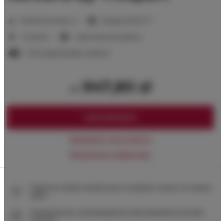
2
Количество мест:
4
Размер:
33,00 m
1 Спальня
1 двуспальная кровать
1 Раскладной диван-кровать
947,80 zł
от
ЗАБРОНИРОВАТЬ
Проверить доступность
Посмотреть прайс-лист
Гарантия самой низкой цены номеров только на нашем
сайте
Немедленное подтверждение бронирования (онлайн
платеж)