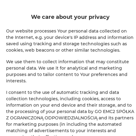
Leaflet
| ©
OpenStreetMap
contributors
We care about your privacy
ПОКАЗАТЬ НА КАРТЕ
Our website processes Your personal data collected on
ЗАБРОНИРОВАТЬ
the Internet, e.g. your device's IP address and information
saved using tracking and storage technologies such as
cookies, web beacons or other similar technologies.
Удобства
We use them to collect information that may constitute
personal data. We use it for analytical and marketing
Кухня
purposes and to tailor content to Your preferences and
interests.
Холодильник
I consent to the use of automatic tracking and data
collection technologies, including cookies, access to
Утюг
information on your end device and their storage, and to
the processing of your personal data by GO EMC2 SPÓŁKA
Z OGRANICZONĄ ODPOWIEDZIALNOŚCIĄ and its partners
Sofa bed
for marketing purposes (in including the automated
matching of advertisements to your interests and
Шкаф или гардероб